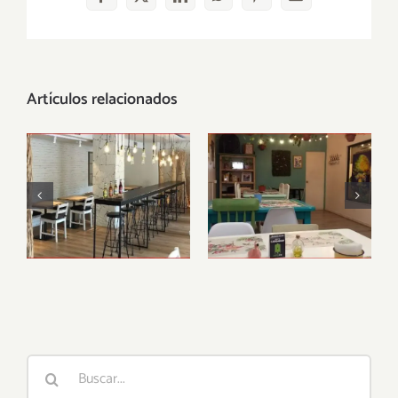
Facebook
X
LinkedIn
WhatsApp
Pinterest
Correo
electrónico
Artículos relacionados
Restaurante
Lazy Vegan
vegano Alive,
Barcelona
Buscar: