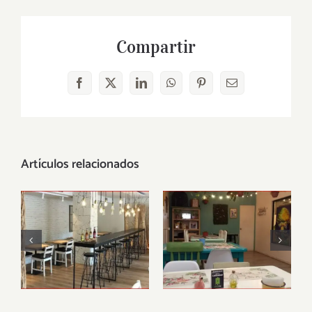
Compartir
Facebook
X
LinkedIn
WhatsApp
Pinterest
Correo
electrónico
Artículos relacionados
Restaurante
Lazy Vegan
vegano Alive,
Barcelona