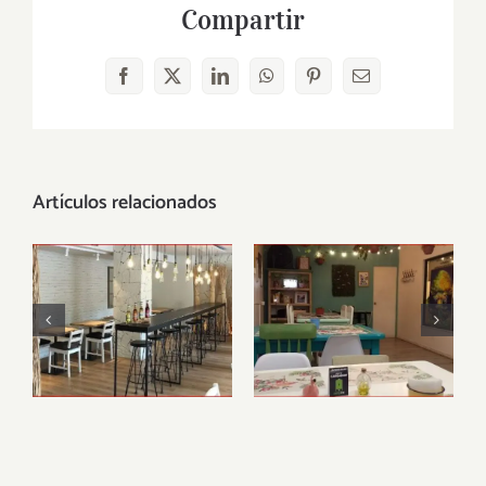
Compartir
Facebook
X
LinkedIn
WhatsApp
Pinterest
Correo
electrónico
Artículos relacionados
Restaurante
Lazy Vegan
vegano Alive,
Barcelona