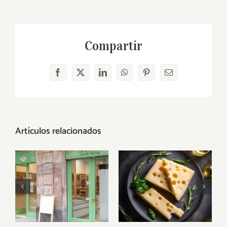
Compartir
Facebook
X
LinkedIn
WhatsApp
Pinterest
Correo
electrónico
Artículos relacionados
Quesos
veganos: un
Viva la vida
mundo de
veganamente
sabor sin