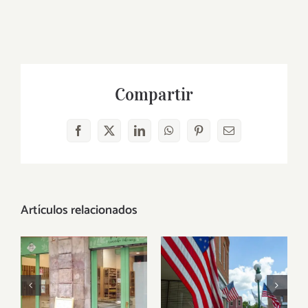
Compartir
Facebook
X
LinkedIn
WhatsApp
Pinterest
Correo
electrónico
Artículos relacionados
Alimentos
Viva la vida
veganos en