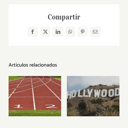
Compartir
Facebook
X
LinkedIn
WhatsApp
Pinterest
Correo
electrónico
Artículos relacionados
Deportistas
Famosos
veganos
veganos