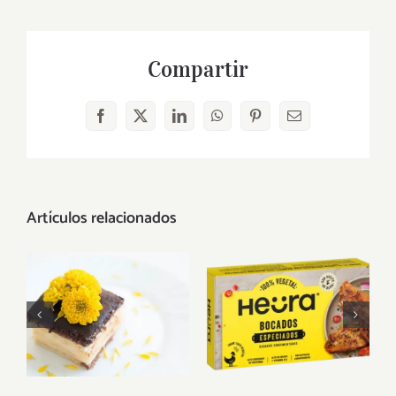
Compartir
Facebook
X
LinkedIn
WhatsApp
Pinterest
Correo
electrónico
Artículos relacionados
¿Dónde
Heura:
comprar
Revolucionando
tartas
la industria
veganas?
vegana