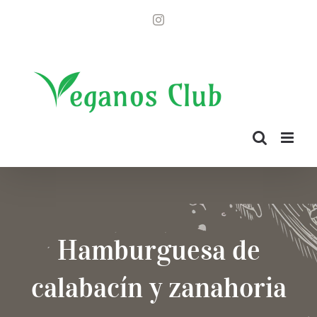
Saltar
Instagram
al
contenido
Hamburguesa de
calabacín y zanahoria