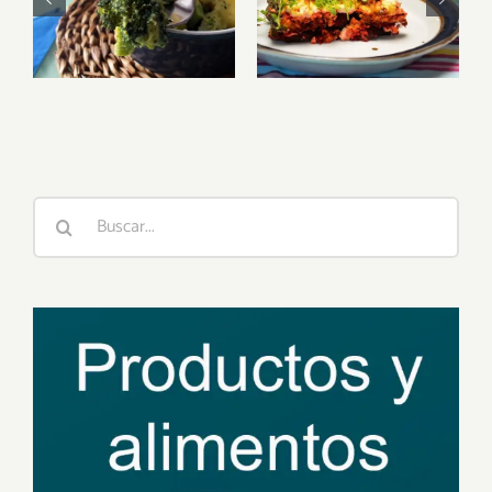
veganas y
superalimento
sus
versátil en la
propiedades
cocina
vegana
Buscar: