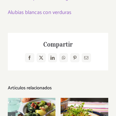
Alubias blancas con verduras
Compartir
Facebook
X
LinkedIn
WhatsApp
Pinterest
Correo
electrónico
Artículos relacionados
La
Brócoli:
remolacha:
recetas
Un