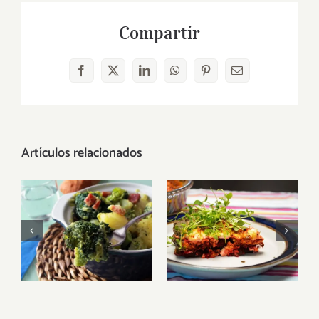
Compartir
Facebook
X
LinkedIn
WhatsApp
Pinterest
Correo
electrónico
Artículos relacionados
La
Brócoli:
remolacha:
recetas
Un
veganas y
superalimento
sus
versátil en la
propiedades
cocina