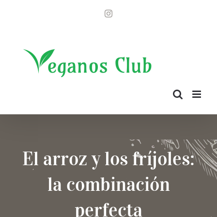
Saltar
Instagram
al
contenido
El arroz y los fríjoles:
la combinación
perfecta