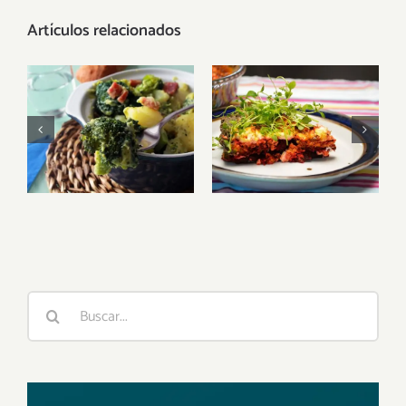
Artículos relacionados
La
Brócoli:
remolacha:
recetas
Un
veganas y
superalimento
sus
versátil en la
propiedades
cocina
vegana
Buscar: