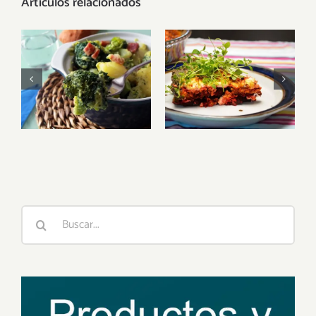
Artículos relacionados
La
Brócoli:
remolacha:
recetas
Un
veganas y
superalimento
sus
versátil en la
propiedades
cocina
vegana
Buscar: